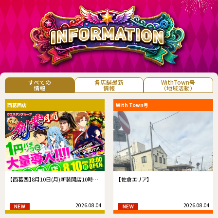
すべての
各店舗最新
WithTown号
情報
情報
（地域活動）
西葛西店
With Town号
【西葛西】8月10日(月)新装開店10時…
【佐倉エリア】
2026.08.04
2026.08.04