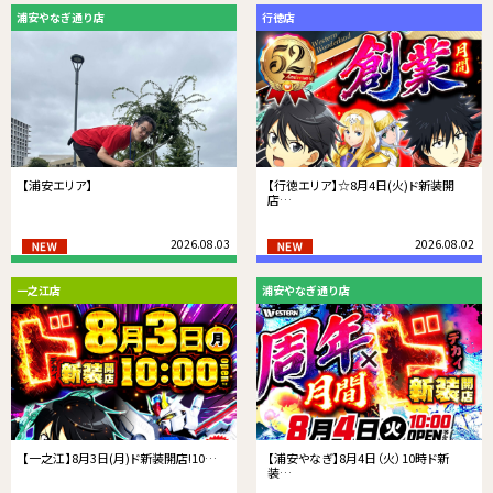
浦安やなぎ通り店
行徳店
【浦安エリア】
【行徳エリア】☆8月4日(火)ド新装開
店…
2026.08.03
2026.08.02
一之江店
浦安やなぎ通り店
【一之江】8月3日(月)ド新装開店!10…
【浦安やなぎ】8月4日（火）10時ド新
装…