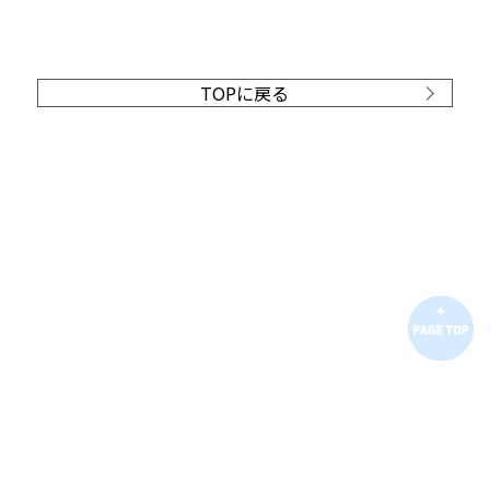
TOPに戻る