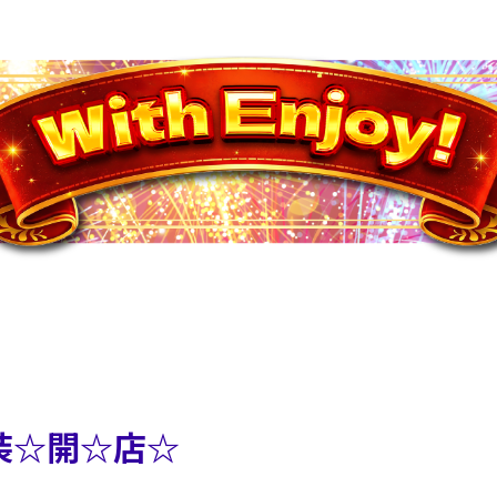
☆装☆開☆店☆