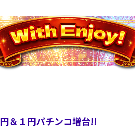
４円＆１円パチンコ増台!!