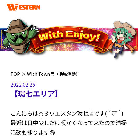
TOP
＞
With Town号（地域活動）
2022.02.25
【環七エリア】
こんにちは☆彡ウエスタン環七店です(
´▽｀
)
最近は日中少しだけ暖かくなって来たので清掃
活動も捗ります😄