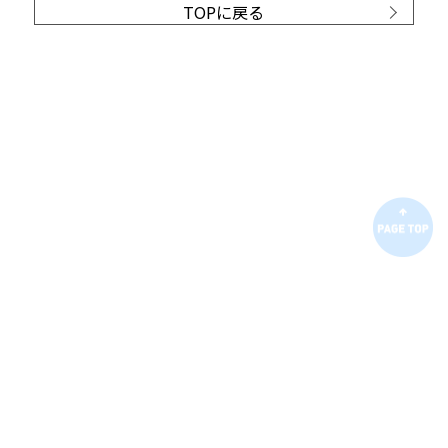
TOPに戻る