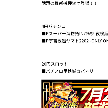
話題の最新機種続々登場！！
4円パチンコ
■Pスーパー海物語IN沖縄5 夜桜
■P宇宙戦艦ヤマト2202 -ONLY ON
20円スロット
■パチスロ甲鉄城カバネリ