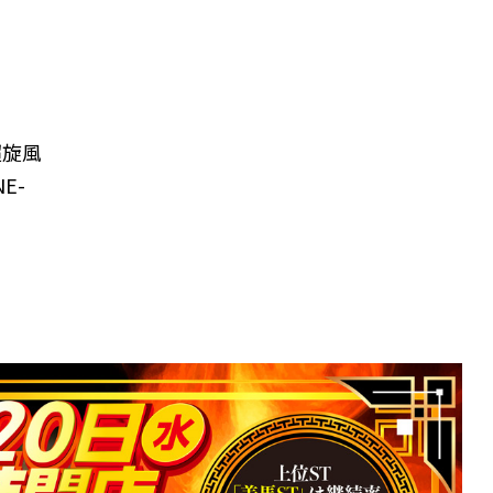
超旋風
E-