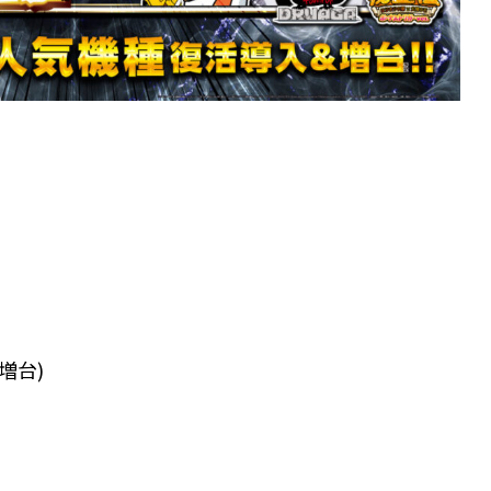
増台)
ン