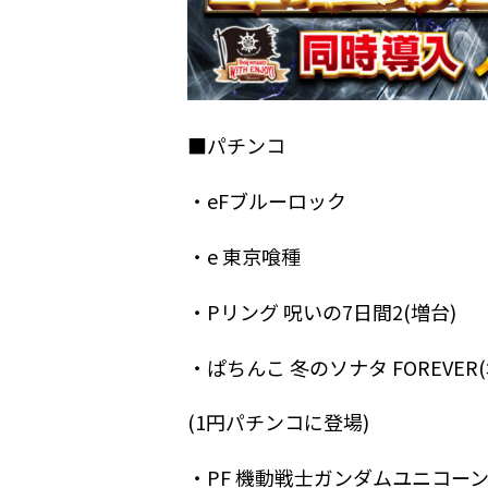
■パチンコ
・eFブルーロック
・e 東京喰種
・Pリング 呪いの7日間2(増台)
・ぱちんこ 冬のソナタ FOREVER(
(1円パチンコに登場)
・PF 機動戦士ガンダムユニコー