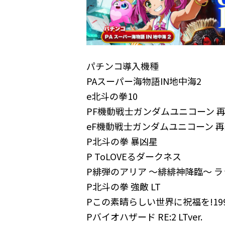
パチンコ導入機種
PAスーパー海物語IN地中海2
e北斗の拳10
PF機動戦士ガンダムユニコーン 
eF機動戦士ガンダムユニコーン 
P北斗の拳 暴凶星
P ToLOVEるダークネス
P緋弾のアリア ～緋緋神降臨～ ラッ
P北斗の拳 強敵 LT
Pこの素晴らしい世界に祝福を!19
Pバイオハザード RE:2 LTver.