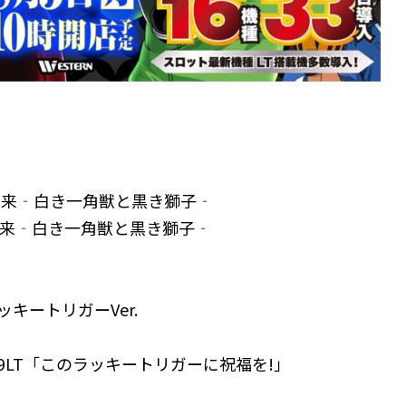
再来‐白き一角獣と黒き獅子‐
再来‐白き一角獣と黒き獅子‐
キートリガーVer.
9LT「このラッキートリガーに祝福を!」