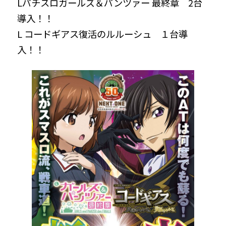
Lパチスロガールズ＆パンツァー 最終章 2台
導入！！
L コードギアス復活のルルーシュ １台導
入！！