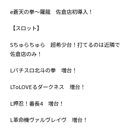
e蒼天の拳～羅龍 佐倉店初導入！
【スロット】
Sちゅらちゅら 超希少台！打てるのは近隣で
佐倉店のみ！
Lパチスロ北斗の拳 増台！
LToLOVEるダークネス 増台！
L押忍！番長4 増台！
L革命機ヴァルヴレイヴ 増台！