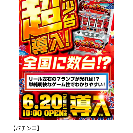
【パチンコ】