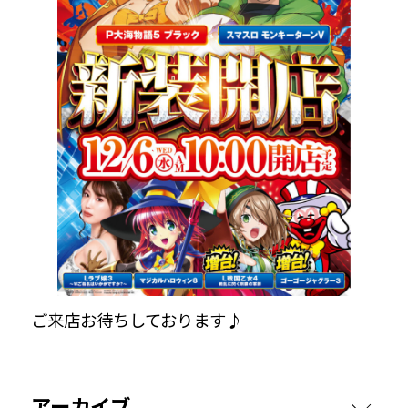
ご来店お待ちしております♪
アーカイブ