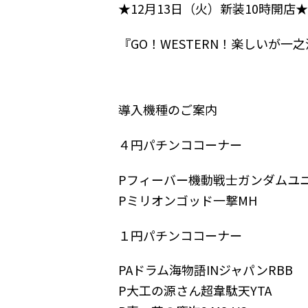
★12月13日（火）新装10時開店★
『GO！WESTERN！楽しいが一
導入機種のご案内
４円パチンココーナー
Pフィーバー機動戦士ガンダムユ
Pミリオンゴッド一撃MH
１円パチンココーナー
PAドラム海物語INジャパンRBB
P大工の源さん超韋駄天YTA