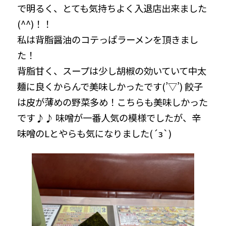
で明るく、とても気持ちよく入退店出来ました
(^^)！！
私は背脂醤油のコテっぱラーメンを頂きまし
た！
背脂甘く、スープは少し胡椒の効いていて中太
麺に良くからんで美味しかったです(’▽’) 餃子
は皮が薄めの野菜多め！こちらも美味しかった
です♪♪ 味噌が一番人気の模様でしたが、辛
味噌のLとやらも気になりました(´з`)