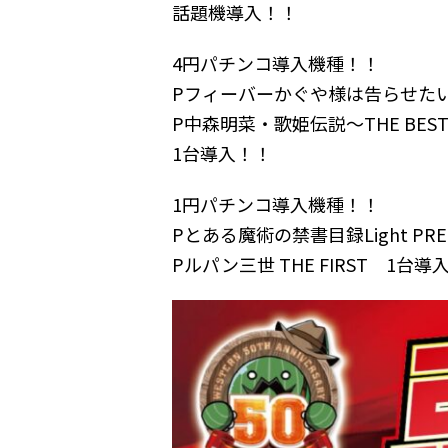
話題機導入！！
4円パチンコ導入機種！！
Pフィーバーかぐや様は告らせた
P中森明菜・歌姫伝説～THE BEST L
1台導入！！
1円パチンコ導入機種！！
Pとある魔術の禁書目録Light PRE
Pルパン三世 THE FIRST 1台導