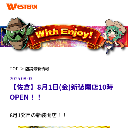
TOP
＞
店舗最新情報
2025.08.03
【佐倉】8月1日(金)新装開店10時
OPEN！！
8月1発目の新装開店！！