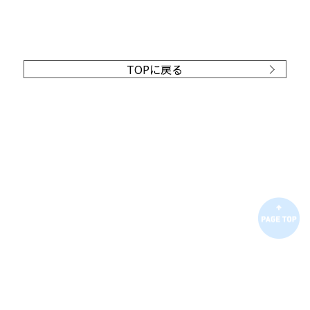
TOPに戻る