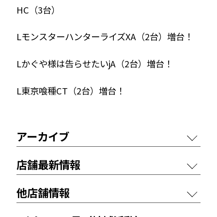
HC（3台）
LモンスターハンターライズXA（2台）増台！
Lかぐや様は告らせたいjA（2台）増台！
L東京喰種CT（2台）増台！
アーカイブ
店舗最新情報
他店舗情報