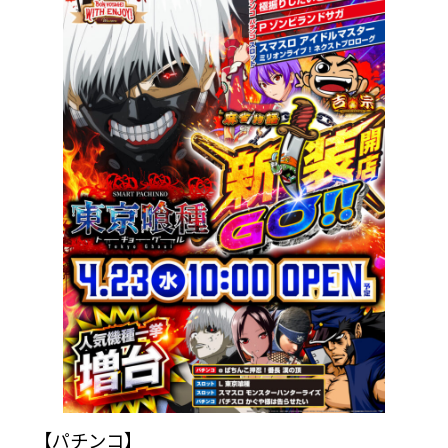
【パチンコ】