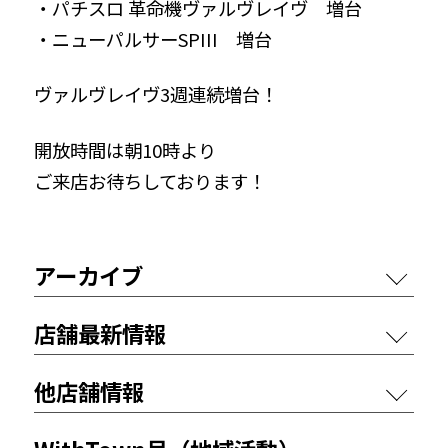
・パチスロ 革命機ヴァルヴレイヴ 増台
・ニューパルサーSPIII 増台
ヴァルヴレイヴ3週連続増台！
開放時間は朝10時より
ご来店お待ちしております！
アーカイブ
店舗最新情報
他店舗情報