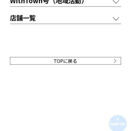
WithTown号（地域活動）
店舗一覧
TOPに戻る