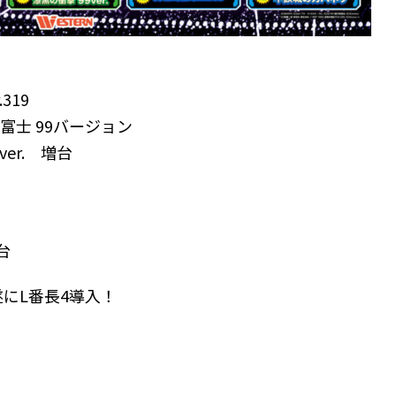
319
 金富士 99バージョン
er. 増台
台
にL番長4導入！