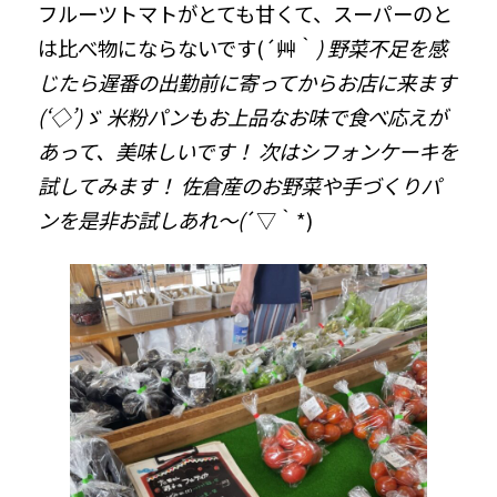
フルーツトマトがとても甘くて、スーパーのと
は比べ物にならないです(´艸｀
) 野菜不足を感
じたら遅番の出勤前に寄ってからお店に来ます
(‘◇’)ゞ 米粉パンもお上品なお味で食べ応えが
あって、美味しいです！ 次はシフォンケーキを
試してみます！ 佐倉産のお野菜や手づくりパ
ンを是非お試しあれ～(
´▽｀*)