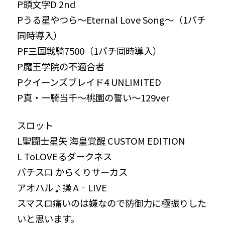
P頭文字D 2nd
Pうる星やつら～Eternal Love Song～（1パチ
同時導入）
PF三国戦騎7500（1パチ同時導入）
P魔王学院の不適合者
Pクイーンズブレイド4 UNLIMITED
P真・一騎当千～桃園の誓い～129ver
スロット
L聖闘士星矢 海皇覚醒 CUSTOM EDITION
L ToLOVEるダークネス
パチスロ からくりサーカス
アオハル♪操 A‐LIVE
スマスロ痛いのは嫌なので防御力に極振りした
いと思います。