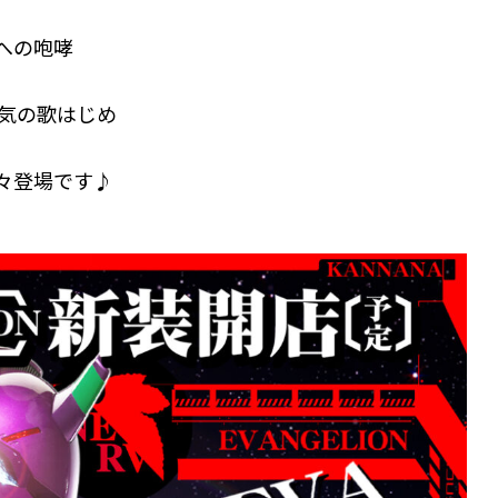
来への咆哮
勇気の歌はじめ
々登場です♪